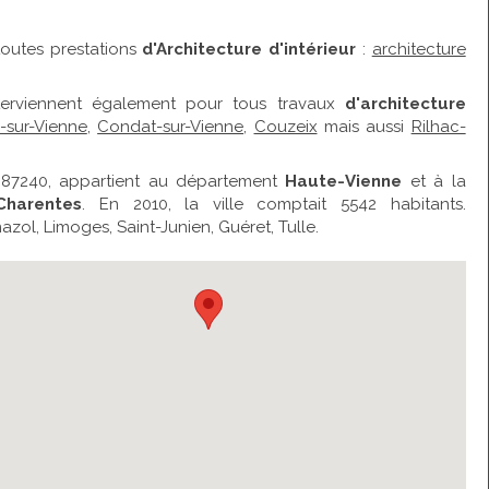
outes prestations
d'Architecture d'intérieur
:
architecture
interviennent également pour tous travaux
d'architecture
l-sur-Vienne
,
Condat-sur-Vienne
,
Couzeix
mais aussi
Rilhac-
 87240, appartient au département
Haute-Vienne
et à la
Charentes
. En 2010, la ville comptait 5542 habitants.
azol, Limoges, Saint-Junien, Guéret, Tulle.