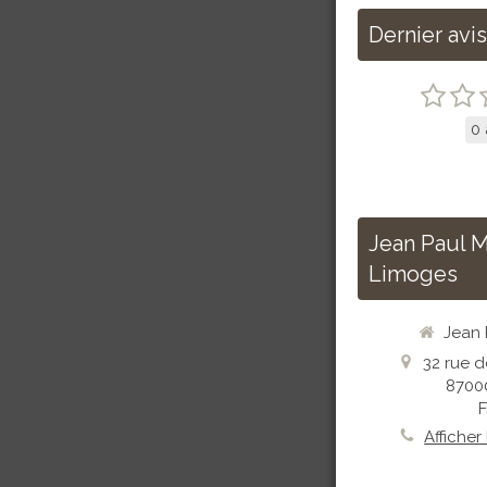
Dernier avis
0 
Jean Paul 
Limoges
Jean
32 rue d
8700
Afficher