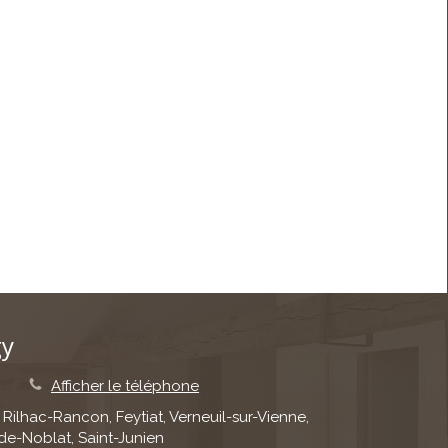
gy
e
Afficher le téléphone
 Rilhac-Rancon, Feytiat, Verneuil-sur-Vienne,
de-Noblat, Saint-Junien