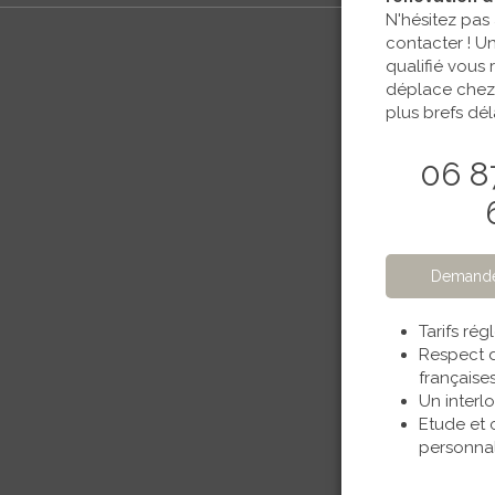
N'hésitez pas
contacter ! U
qualifié vous
déplace chez
plus brefs déla
06 8
Demande
Tarifs ré
Respect 
française
Un interl
Etude et 
personnal