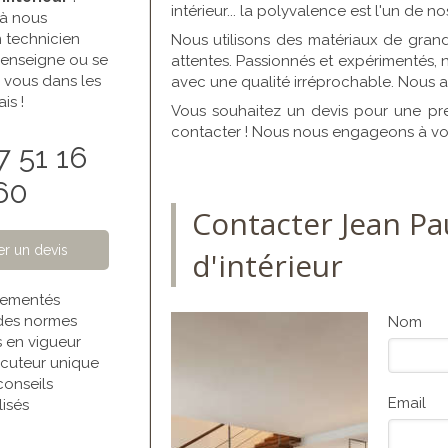
intérieur... la polyvalence est l'un de n
 à nous
n technicien
Nous utilisons des matériaux de grand
 renseigne ou se
attentes. Passionnés et expérimentés, n
 vous dans les
avec une qualité irréprochable. Nous a
is !
Vous souhaitez un devis pour une pre
contacter ! Nous nous engageons à vo
7 51 16
60
Contacter Jean Pa
r un devis
d'intérieur
glementés
des normes
Nom
s en vigueur
ocuteur unique
conseils
Email
isés