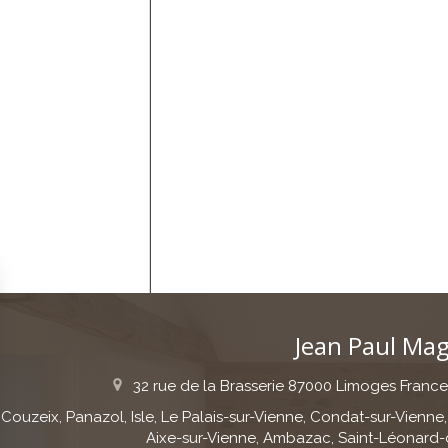
Jean Paul Ma
32 rue de la Brasserie
87000
Limoges
Franc
Couzeix, Panazol, Isle, Le Palais-sur-Vienne, Condat-sur-Vienne,
Aixe-sur-Vienne, Ambazac, Saint-Léonard-