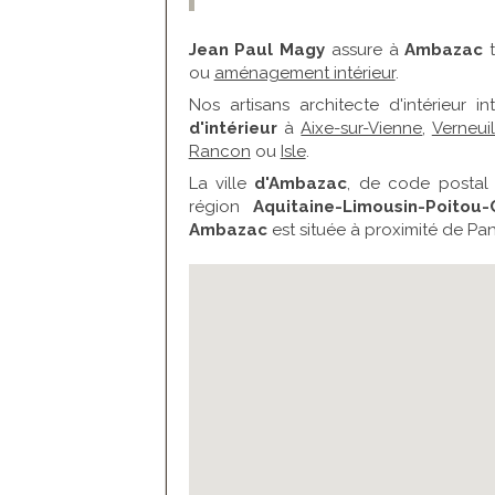
Jean Paul Magy
assure à
Ambazac
t
ou
aménagement intérieur
.
Nos artisans architecte d'intérieur 
d'intérieur
à
Aixe-sur-Vienne
,
Verneui
Rancon
ou
Isle
.
La ville
d'Ambazac
, de code postal
région
Aquitaine-Limousin-Poitou-
Ambazac
est située à proximité de Pan