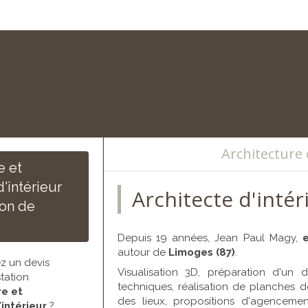
Architecture 
e et
'intérieur
Architecte d'inté
ion de
Depuis 19 années, Jean Paul Magy,
e
autour de
Limoges (87)
.
z un devis
Visualisation 3D, préparation d'un 
tation
techniques, réalisation de planches d
re et
des lieux, propositions d'agenceme
intérieur
?