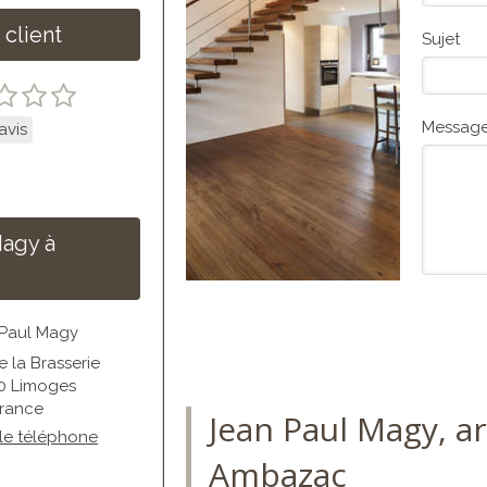
 client
Sujet
Messag
avis
Magy à
 Paul Magy
e la Brasserie
0
Limoges
France
Jean Paul Magy, ar
 le téléphone
Ambazac