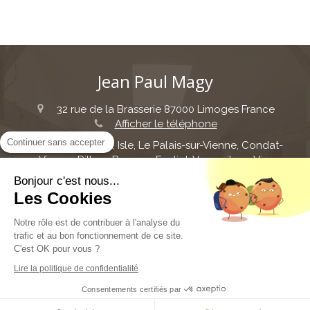
Jean Paul Magy
32 rue de la Brasserie
87000
Limoges
France
Afficher le téléphone
Continuer sans accepter
Couzeix, Panazol, Isle, Le Palais-sur-Vienne, Condat-
sur-Vienne, Rilhac-Rancon, Feytiat, Verneuil-sur-Vienne,
Aixe-sur-Vienne, Ambazac, Saint-Léonard-de-Noblat,
Bonjour c'est nous...
Saint-Junien
Les Cookies
Plan du site
Notre rôle est de contribuer à l'analyse du
trafic et au bon fonctionnement de ce site.
Mentions légales
C'est OK pour vous ?
©2018 Jean Paul Magy - Architecte d'intérieur et
Lire la politique de confidentialité
rénovation d'intérieur
Consentements certifiés par